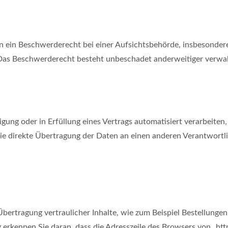
 ein Beschwerderecht bei einer Aufsichtsbehörde, insbesondere 
Das Beschwerderecht besteht unbeschadet anderweitiger verwalt
igung oder in Erfüllung eines Vertrags automatisiert verarbeiten,
e direkte Übertragung der Daten an einen anderen Verantwortlic
ertragung vertraulicher Inhalte, wie zum Beispiel Bestellungen 
erkennen Sie daran, dass die Adresszeile des Browsers von „http